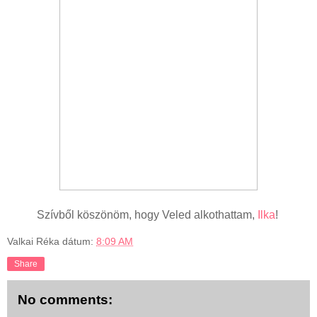
Szívből köszönöm, hogy Veled alkothattam,
Ilka
!
Valkai Réka
dátum:
8:09 AM
Share
No comments: