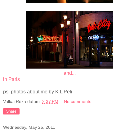
and...
in Paris
ps. photos about me by K L Peti
Valkai Réka
dátum:
2:37 PM
No comments:
Share
Wednesday, May 25, 2011