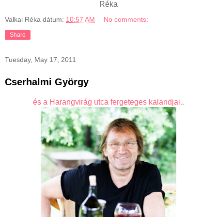
Réka
Valkai Réka
dátum:
10:57 AM
No comments:
Share
Tuesday, May 17, 2011
Cserhalmi György
és a Harangvirág utc
a fergeteges kalandjai..