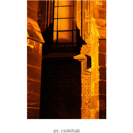
ps. csokihab