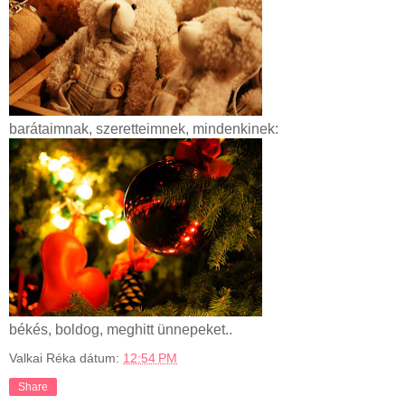
barátaimnak, szeretteimnek, mindenkinek:
békés, boldog, meghitt ünnepeket..
Valkai Réka
dátum:
12:54 PM
Share